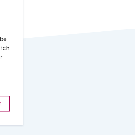
abe
mich
r
t
n