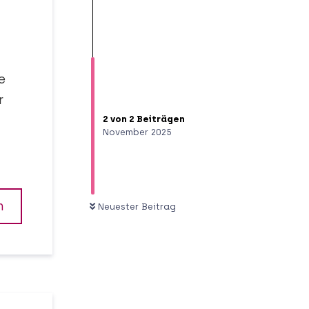
e
r
2
von
2
Beiträgen
November 2025
n
Neuester Beitrag