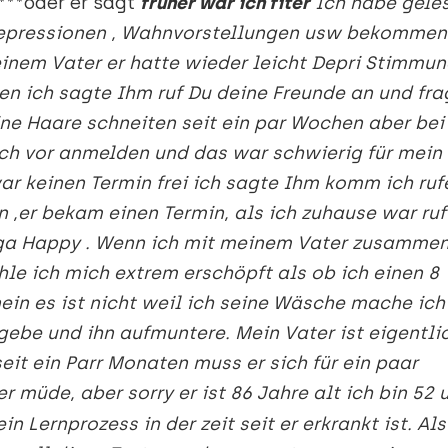
***oder er sagt
früher war ich fiter
Ich habe gele
epressionen , Wahnvorstellungen usw bekommen
inem Vater er hatte wieder leicht Depri Stimmu
n ich sagte Ihm ruf Du deine Freunde an und fra
eine Haare schneiten seit ein par Wochen aber bei
ch vor anmelden und das war schwierig für mein
war keinen Termin frei ich sagte Ihm komm ich ruf
 ,er bekam einen Termin, als ich zuhause war ruf
ega Happy . Wenn ich mit meinem Vater zusamme
hle ich mich extrem erschöpft als ob ich einen 8
ein es ist nicht weil ich seine Wäsche mache ich
 gebe und ihn aufmuntere. Mein Vater ist eigentli
seit ein Parr Monaten muss er sich für ein paar
r müde, aber sorry er ist 86 Jahre alt ich bin 52 
in Lernprozess in der zeit seit er erkrankt ist. Als