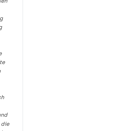
sen
ng
g
e
te
n
ch
und
 die