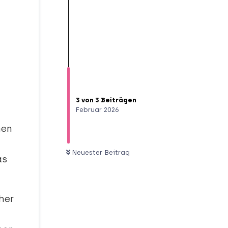
3
von
3
Beiträgen
Februar 2026
hen
Neuester Beitrag
as
her