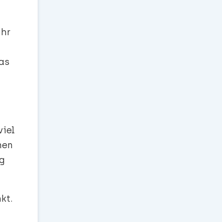
Ihr
as
viel
nen
ig
kt.