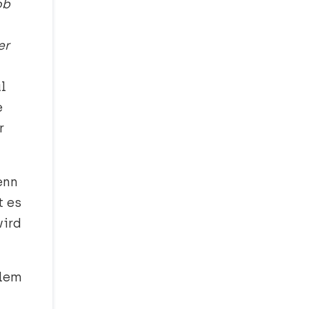
ob
er
l
e
r
enn
t es
wird
llem