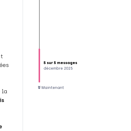
nt
5
sur
5
messages
gées
décembre 2025
Maintenant
 la
is
e