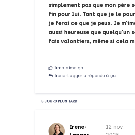
simplement pas que mon père so
fin pour lui. Tant que je le po
je ferai ce que je peux. Je m'i
aussi heureuse que quelqu'un so
fais volontiers, même si cela 
Irma
aime ça
.
Irene-Lagger
a répondu à ça.
5 JOURS
PLUS TARD
Irene-
12 nov.