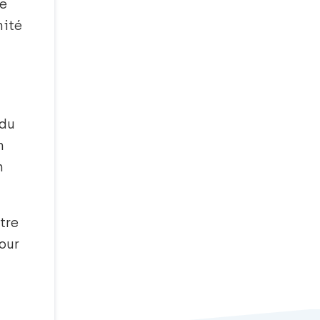
ce
mité
 du
n
n
tre
our