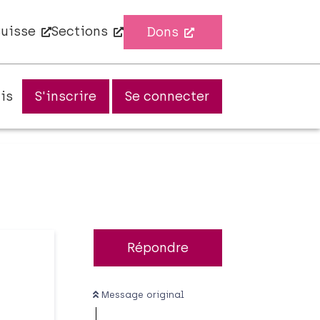
Suisse
Sections
Dons
is
S'inscrire
Se connecter
Répondre
Message original