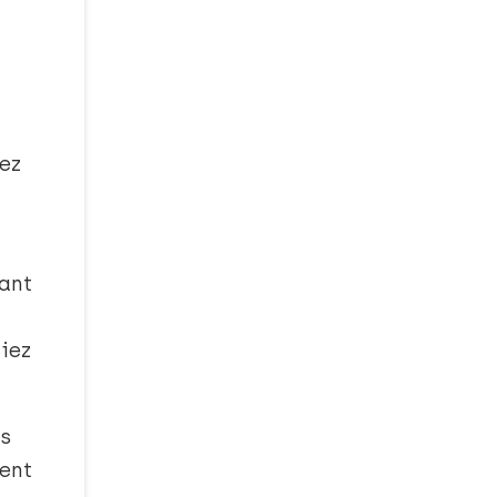
ez
tant
iez
ts
gent