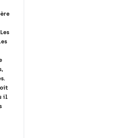
père
 Les
les
e
s,
s.
oit
 il
s