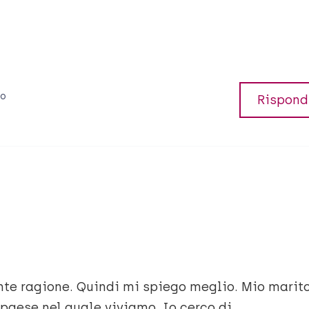
io
Rispond
nte ragione. Quindi mi spiego meglio. Mio marit
 paese nel quale viviamo. Io cerco di