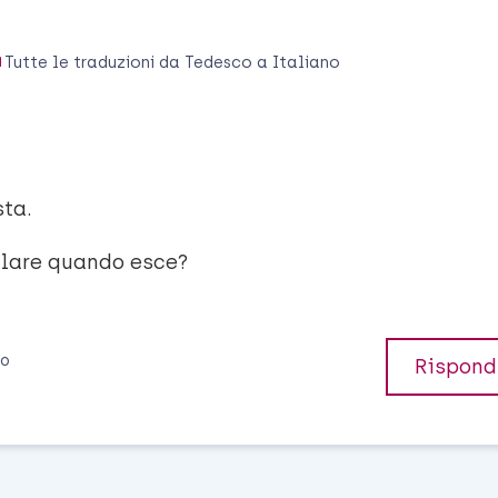
Tutte le traduzioni da
Tedesco
a
Italiano
sta.
lulare quando esce?
io
Rispond