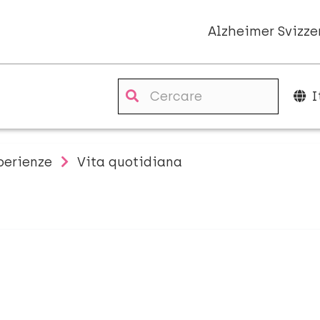
Alzheimer Svizze
I
perienze
Vita quotidiana