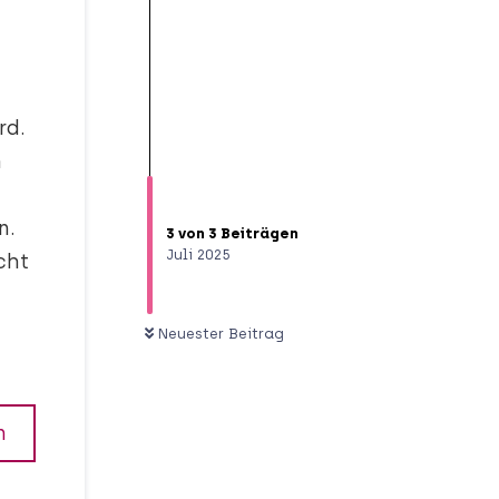
rd.
h
n.
3
von
3
Beiträgen
Juli 2025
cht
Neuester Beitrag
n