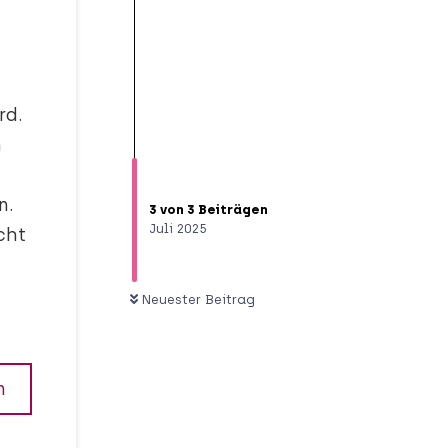
rd.
h
n.
3
von
3
Beiträgen
Juli 2025
cht
Neuester Beitrag
n