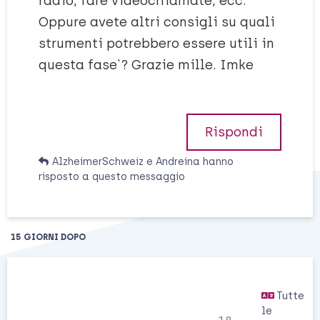
radio, fare videochiamate, ecc.
Oppure avete altri consigli su quali
strumenti potrebbero essere utili in
questa fase`? Grazie mille. Imke
Rispondi
AlzheimerSchweiz
e
Andreina
hanno
risposto a questo messaggio
15 GIORNI
DOPO
Tutte
le